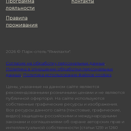
Программа
Контакты
лояльнoсти
Правила
проживания
2026 © Парк-отель "Ямилахти".
Cогласие на обработку персональных данных
,
Политика в отношении обработки персональных
данных
,
Политика использования файлов cookies
Цены, указанные на данном сайте являются
рекомендованными розничными ценами и не являются
публичной оферторй. На сайте используются
собственные графические ресурсы и изображения.
Все ресурсы данного сайта (текстовые, графические,
видео) защищены российскими и международными
законами и соглашениями об охране авторских прав и
интеллектуальной собственности (статьи 1259 и 1260