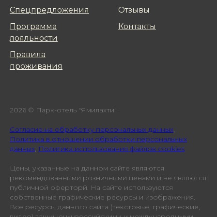
Спецпредложения
Отзывы
Программа
Контакты
лояльнoсти
Правила
проживания
2026 © Парк-отель "Ямилахти".
Cогласие на обработку персональных данных
,
Политика в отношении обработки персональных
данных
,
Политика использования файлов cookies
Цены, указанные на данном сайте являются
рекомендованными розничными ценами и не являются
публичной оферторй. На сайте используются
собственные графические ресурсы и изображения.
Все ресурсы данного сайта (текстовые, графические,
видео) защищены российскими и международными